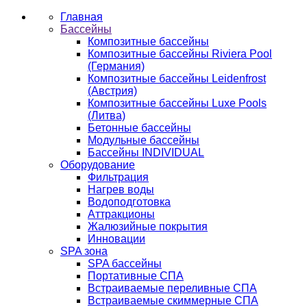
Главная
Бассейны
Композитные бассейны
Композитные бассейны Riviera Pool
(Германия)
Композитные бассейны Leidenfrost
(Австрия)
Композитные бассейны Luxe Pools
(Литва)
Бетонные бассейны
Модульные бассейны
Бассейны INDIVIDUAL
Оборудование
Фильтрация
Нагрев воды
Водоподготовка
Аттракционы
Жалюзийные покрытия
Инновации
SPA зона
SPA бассейны
Портативные СПА
Встраиваемые переливные СПА
Встраиваемые скиммерные СПА