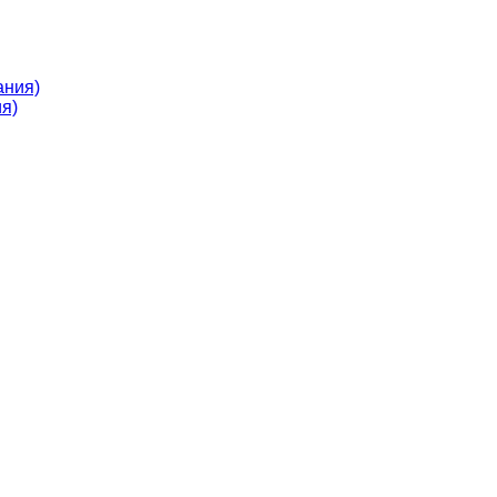
ания)
я)