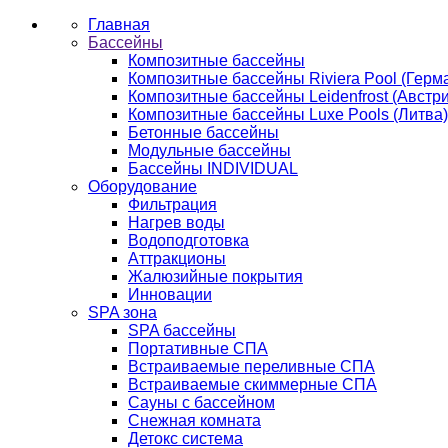
Главная
Бассейны
Композитные бассейны
Композитные бассейны Riviera Pool (Герм
Композитные бассейны Leidenfrost (Австри
Композитные бассейны Luxe Pools (Литва)
Бетонные бассейны
Модульные бассейны
Бассейны INDIVIDUAL
Оборудование
Фильтрация
Нагрев воды
Водоподготовка
Аттракционы
Жалюзийные покрытия
Инновации
SPA зона
SPA бассейны
Портативные СПА
Встраиваемые переливные СПА
Встраиваемые скиммерные СПА
Сауны с бассейном
Снежная комната
Детокс система