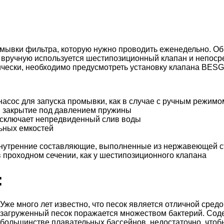
омывки фильтра, которую нужно проводить еженедельно. О
ручную используется шестипозиционный клапан и непосред
чески, необходимо предусмотреть установку клапана BESG
асос для запуска промывки, как в случае с ручным режимо
, закрытие под давлением пружины
исключает непредвиденный слив воды
ьных емкостей
внутренние составляющие, выполненные из нержавеющей ста
в проходном сечении, как у шестипозиционного клапана
:
Уже много лет известно, что песок является отличной средо
загруженный песок поражается множеством бактерий. Сод
большинстве плавательных бассейнов, недостаточно, чтобы