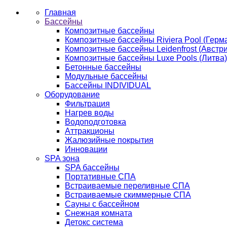
Главная
Бассейны
Композитные бассейны
Композитные бассейны Riviera Pool (Герм
Композитные бассейны Leidenfrost (Австри
Композитные бассейны Luxe Pools (Литва)
Бетонные бассейны
Модульные бассейны
Бассейны INDIVIDUAL
Оборудование
Фильтрация
Нагрев воды
Водоподготовка
Аттракционы
Жалюзийные покрытия
Инновации
SPA зона
SPA бассейны
Портативные СПА
Встраиваемые переливные СПА
Встраиваемые скиммерные СПА
Сауны с бассейном
Снежная комната
Детокс система