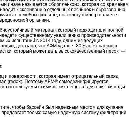
орый иначе называется «биопленкой», которая со временем
приводит к склеиванию отдельных песчинок и образованию
лучиться в любом фильтре, поскольку фильтр является
вредоносной органики.
биоустойчивый материал, который подходит для полной
иведет к существенному увеличению производительности
мых испытаний в 2014 году, одним из ведущих
нции, доказано, что АФМ удаляет 80 % всех частиц в
чистки, который может дать высококачественный песок, —
:
иц и поверхности, которая имеет отрицательный заряд
иал (redox). Поэтому AFM® cамодезинфицируется
ство используемых химических веществ для очистки воды
отите, чтобы бассейн был надежным местом для купания
я предлагает только самую надежную систему фильтрации