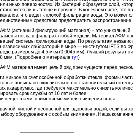
или иных поверхностях. Из бактерий образуется слой, кот
становится лишь толще и прочнее. В конечном счете, это 
каналов, что ведет к плохой фильтрации воды. Это может с
единственным средством предотвратить распространение 
АФМ (активный фильтрующий материал) – это уникальный, 
замены песка в фильтрах любой модели. Материал АФМ пр
вашей системы фильтрации воды. По результатам независи
независимых лабораторий в мире — институтом IFTS во Фра
воде размером до 4,5 мкм (0,0045 мм). Лучший результат о
8 мкм. (Подробнее о материале
тут
)
АФМ материал имеет целый ряд преимуществ перед песком
ти микрон за счет особенной обработки стекла, формы част
оторые повышают окислительно-восстановительный потенц
их аквариумах, где требуется максимально снизить количе
ировать срок службы от 10 лет и более
кими веществами, применяемыми для очищения воды
ачной, чистой и неопасной для здоровья водой, если вы х
 к выбору оборудования с особым вниманием. Наша компани