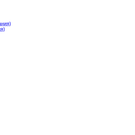
ания)
я)