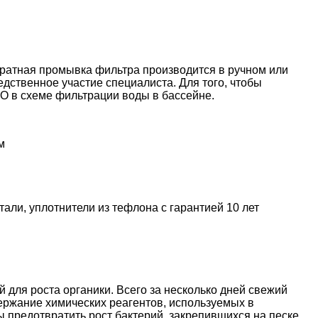
братная промывка фильтра производится в ручном или
ственное участие специалиста. Для того, чтобы
O в схеме фильтрации воды в бассейне.
м
ли, уплотнители из тефлона с гарантией 10 лет
й для роста органики. Всего за несколько дней свежий
ержание химических реагентов, используемых в
 предотвратить рост бактерий, закрепившихся на песке