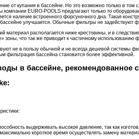
ние от купания в бассейне. Но это возможно только в том 
 компании EURO-POOLS предлагают только то оборудовани
ется наличие встроенного форсуночного дна. Такая констр
 в бассейне улучшается. Обычные фильтры не задействуют 
ий материал располагается ниже крестовины, и в следствие
е» зоны, что так же приводит к частичному использованию
уют не в пользу обычной и не всегда дешевой системы ф
ым фильтрация бассейна становится более эффективной.
воды в бассейне, рекомендованное
ke:
ристики:
способность выдерживать высокое давление, так как изгото
 за максимально короткое время осуществлять замену матер