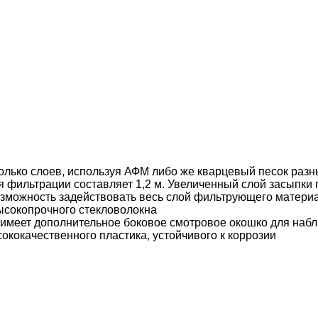
лько слоев, используя АФМ либо же кварцевый песок раз
я фильтрации составляет 1,2 м. Увеличенный слой засыпки
возможность задействовать весь слой фильтрующего матери
высокопрочного стекловолокна
 имеет дополнительное боковое смотровое окошко для на
ококачественного пластика, устойчивого к коррозии