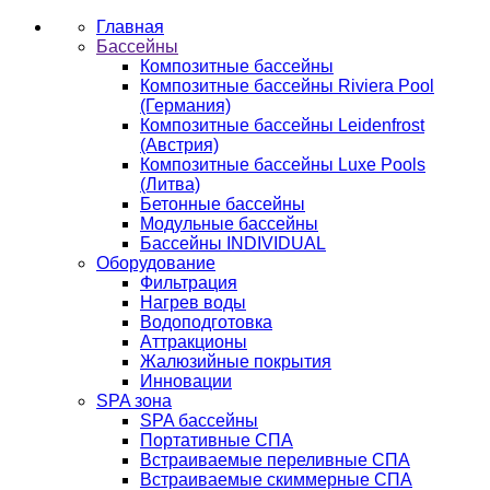
Главная
Бассейны
Композитные бассейны
Композитные бассейны Riviera Pool
(Германия)
Композитные бассейны Leidenfrost
(Австрия)
Композитные бассейны Luxe Pools
(Литва)
Бетонные бассейны
Модульные бассейны
Бассейны INDIVIDUAL
Оборудование
Фильтрация
Нагрев воды
Водоподготовка
Аттракционы
Жалюзийные покрытия
Инновации
SPA зона
SPA бассейны
Портативные СПА
Встраиваемые переливные СПА
Встраиваемые скиммерные СПА