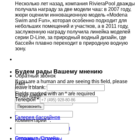
Несколько лет назад, компания RivieraPool дважды
получала награду за две модели чаш: в 2007 году,
жюри оценили инновационную модель «Modena
Swim and Fun», которая особенно подходит для
небольших помещений и участков, а в 2011 году,
заслуженную награду получила линейка моделей
серии D-Line, за природный водный дизайн, где
бассейн плавно переходит в природную водную
зону.
Будем рады Вашему мнению
Обратный звонок
If you are a human and are seeing this field, please
Имя *:
leave it blank.
Fields marked with an
*
are required
Email адрес *:
Телефон
*
Сайт:
Галерея бассейнов
Комментарий *:
Композитные бассейны
Отправить
Отмена
Бетонные бассейны