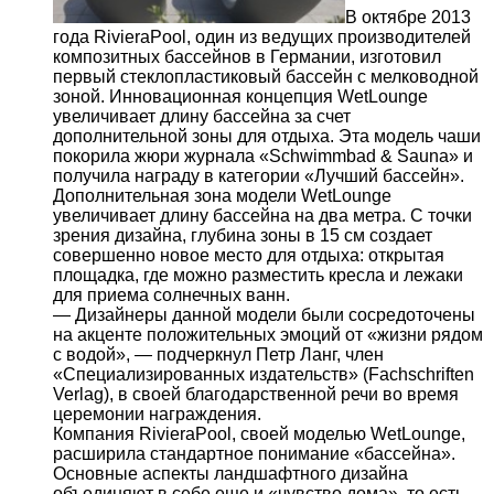
В октябре 2013
года RivieraPool, один из ведущих производителей
композитных бассейнов в Германии, изготовил
первый стеклопластиковый бассейн с мелководной
зоной. Инновационная концепция WetLounge
увеличивает длину бассейна за счет
дополнительной зоны для отдыха. Эта модель чаши
покорила жюри журнала «Schwimmbad & Sauna» и
получила награду в категории «Лучший бассейн».
Дополнительная зона модели WetLounge
увеличивает длину бассейна на два метра. С точки
зрения дизайна, глубина зоны в 15 см создает
совершенно новое место для отдыха: открытая
площадка, где можно разместить кресла и лежаки
для приема солнечных ванн.
— Дизайнеры данной модели были сосредоточены
на акценте положительных эмоций от «жизни рядом
с водой», — подчеркнул Петр Ланг, член
«Специализированных издательств» (Fachschriften
Verlag), в своей благодарственной речи во время
церемонии награждения.
Компания RivieraPool, своей моделью WetLounge,
расширила стандартное понимание «бассейна».
Основные аспекты ландшафтного дизайна
объединяют в себе еще и «чувство дома», то есть