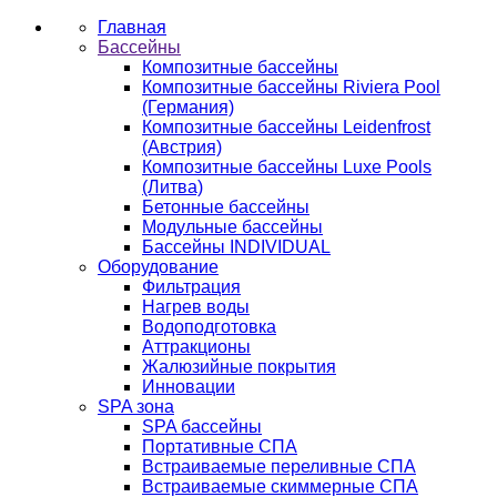
Главная
Бассейны
Композитные бассейны
Композитные бассейны Riviera Pool
(Германия)
Композитные бассейны Leidenfrost
(Австрия)
Композитные бассейны Luxe Pools
(Литва)
Бетонные бассейны
Модульные бассейны
Бассейны INDIVIDUAL
Оборудование
Фильтрация
Нагрев воды
Водоподготовка
Аттракционы
Жалюзийные покрытия
Инновации
SPA зона
SPA бассейны
Портативные СПА
Встраиваемые переливные СПА
Встраиваемые скиммерные СПА