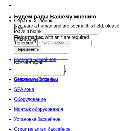
Будем рады Вашему мнению
Обратный звонок
If you are a human and are seeing this field, please
Имя *:
leave it blank.
Fields marked with an
*
are required
Email адрес *:
Телефон
*
Сайт:
Галерея бассейнов
Комментарий *:
Композитные бассейны
Отправить
Отмена
Бетонные бассейны
SPA зона
Оборудование
Монтаж оборудования
Установка бассейнов
Строительство бассейнов