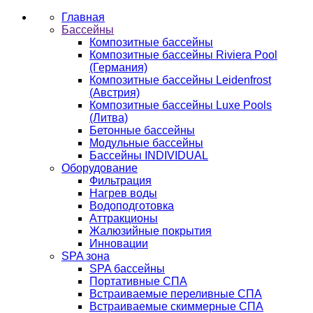
Главная
Бассейны
Композитные бассейны
Композитные бассейны Riviera Pool
(Германия)
Композитные бассейны Leidenfrost
(Австрия)
Композитные бассейны Luxe Pools
(Литва)
Бетонные бассейны
Модульные бассейны
Бассейны INDIVIDUAL
Оборудование
Фильтрация
Нагрев воды
Водоподготовка
Аттракционы
Жалюзийные покрытия
Инновации
SPA зона
SPA бассейны
Портативные СПА
Встраиваемые переливные СПА
Встраиваемые скиммерные СПА