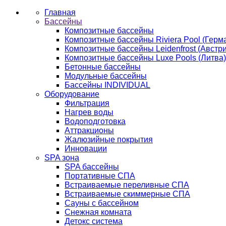
Главная
Бассейны
Композитные бассейны
Композитные бассейны Riviera Pool (Герм
Композитные бассейны Leidenfrost (Австри
Композитные бассейны Luxe Pools (Литва)
Бетонные бассейны
Модульные бассейны
Бассейны INDIVIDUAL
Оборудование
Фильтрация
Нагрев воды
Водоподготовка
Аттракционы
Жалюзийные покрытия
Инновации
SPA зона
SPA бассейны
Портативные СПА
Встраиваемые переливные СПА
Встраиваемые скиммерные СПА
Сауны с бассейном
Снежная комната
Детокс система