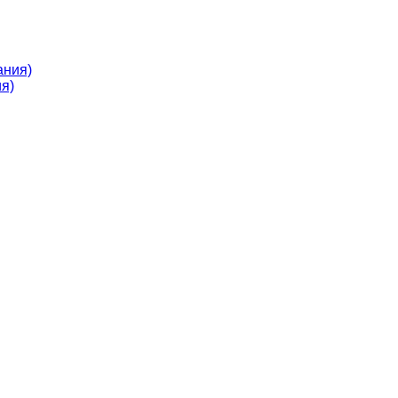
ания)
я)