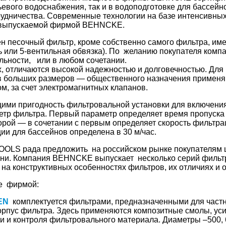
тьевого водоснабжения, так и в водоподготовке для бассе
удничества. Современные технологии на базе интенсивных
и, выпускаемой фирмой BEHNCKE.
н песочный фильтр, кроме собственно самого фильтра, им
ь или 5-вентильная обвязка). По желанию покупателя ко
ельности, или в любом сочетании.
, отличаются высокой надежностью и долговечностью. Дл
ов больших размеров — общественного назначения применя
ом, за счет электромагнитных клапанов.
и пригодность фильтровальной установки для включения 
етр фильтра. Первый параметр определяет время пропуска
рой — в сочетании с первым определяет скорость фильтра
ии для бассейнов определена в 30 м/час.
OOLS рада предложить на российском рынке покупателям 
и. Компания BEHNCKE выпускает несколько серий фильтр
на конструктивных особенностях фильтров, их отличиях и 
ые фирмой:
EN
комплектуется фильтрами, предназначенными для частно
корпус фильтра. Здесь применяются композитные смолы, ус
и и контроля фильтровального материала. Диаметры –500, 