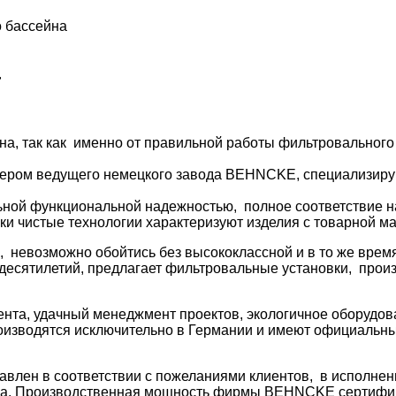
 бассейна
а
а, так как именно от правильной работы фильтровального 
ром ведущего немецкого завода BEHNCKE, специализирую
ьной функциональной надежностью, полное соответствие н
ки чистые технологии характеризуют изделия с товарной 
е, невозможно обойтись без высококлассной и в то же вре
 десятилетий, предлагает фильтровальные установки, про
та, удачный менеджмент проектов, экологичное оборудова
оизводятся исключительно в Германии и имеют официальны
авлен в соответствии с пожеланиями клиентов, в исполнен
на. Производственная мощность фирмы BEHNCKE сертифици