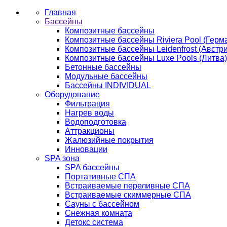
Главная
Бассейны
Композитные бассейны
Композитные бассейны Riviera Pool (Герм
Композитные бассейны Leidenfrost (Австри
Композитные бассейны Luxe Pools (Литва)
Бетонные бассейны
Модульные бассейны
Бассейны INDIVIDUAL
Оборудование
Фильтрация
Нагрев воды
Водоподготовка
Аттракционы
Жалюзийные покрытия
Инновации
SPA зона
SPA бассейны
Портативные СПА
Встраиваемые переливные СПА
Встраиваемые скиммерные СПА
Сауны с бассейном
Снежная комната
Детокс система