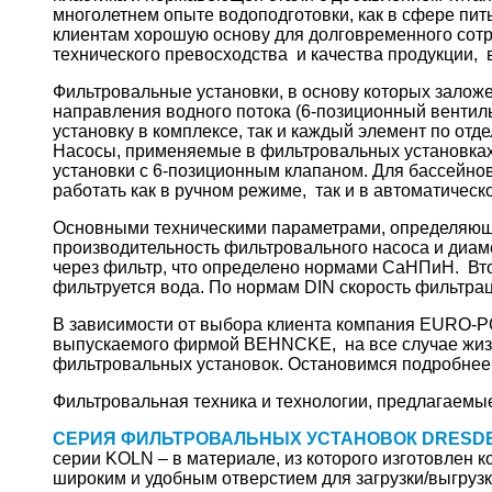
многолетнем опыте водоподготовки, как в сфере пи
клиентам хорошую основу для долговременного сотр
технического превосходства и качества продукци
Фильтровальные установки, в основу которых заложе
направления водного потока (6-позиционный вентил
установку в комплексе, так и каждый элемент по отд
Насосы, применяемые в фильтровальных установках
установки с 6-позиционным клапаном. Для бассейн
работать как в ручном режиме, так и в автоматическ
Основными техническими параметрами, определяющим
производительность фильтровального насоса и диам
через фильтр, что определено нормами СаНПиН. Вто
фильтруется вода. По нормам DIN скорость фильтрац
В зависимости от выбора клиента компания EURO-P
выпускаемого фирмой BEHNCKE, на все случае жизн
фильтровальных установок. Остановимся подробнее 
Фильтровальная техника и технологии, предлагаем
СЕРИЯ ФИЛЬТРОВАЛЬНЫХ УСТАНОВОК DRESD
серии KOLN – в материале, из которого изготовлен 
широким и удобным отверстием для загрузки/выгрузк