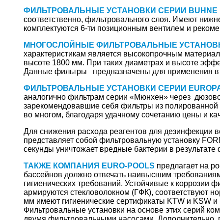
ФИЛЬТРОВАЛЬНЫЕ УСТАНОВКИ СЕРИИ BUHNE 
соответственно, фильтровального слоя. Имеют нижн
комплектуются 6-ти позиционным вентилем и рекоме
МНОГОСЛОЙНЫЕ ФИЛЬТРОВАЛЬНЫЕ УСТАНОВ
характеристикам является высокопрочным материал
высоте 1800 мм. При таких диаметрах и высоте эффе
Данные фильтры предназначены для применения в 
ФИЛЬТРОВАЛЬНЫЕ УСТАНОВКИ СЕРИИ EUROP
аналогично фильтрам серии «Мюнхен» через дюзовое
зарекомендовавшие себя фильтры из полированной 
во многом, благодаря удачному сочетанию цены и ка
Для снижения расхода реагентов для дезинфекции в
представляет собой фильтровальную установку FORM
секунды уничтожает вредные бактерии в результате 
ТАКЖЕ КОМПАНИЯ EURO-POOLS
предлагает на р
бассейнов должно отвечать наивысшим требованиям
гигиенических требований. Устойчивые к коррозии ф
армируются стекловолокном (ГФК), соответствуют н
мм имеют гигиенические сертификаты KTW и KSW и г
Фильтровальные установки на основе этих серий ко
двумя фильтровальными насосами. Дополнительно, п