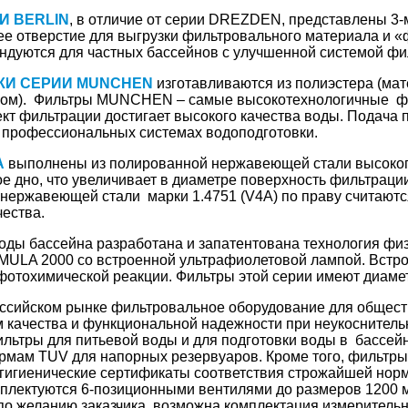
И BERLIN
, в отличие от серии DREZDEN, представлены 3-
ее отверстие для выгрузки фильтровального материала и 
ндуются для частных бассейнов с улучшенной системой фи
КИ СЕРИИ MUNCHEN
изготавливаются из полиэстера (мате
ом). Фильтры MUNCHEN – самые высокотехнологичные филь
кт фильтрации достигает высокого качества воды. Подача
профессиональных системах водоподготовки.
A
выполнены из полированной нержавеющей стали высокого
 дно, что увеличивает в диаметре поверхность фильтраци
нержавеющей стали марки 1.4751 (V4A) по праву считаютс
чества.
оды бассейна разработана и запатентована технология фи
ULA 2000 со встроенной ультрафиолетовой лампой. Встро
фотохимической реакции. Фильтры этой серии имеют диамет
оссийском рынке фильтровальное оборудование для общес
 качества и функциональной надежности при неукоснитель
ильтры для питьевой воды и для подготовки воды в бассейн
ормам TUV для напорных резервуаров. Кроме того, фильтр
игиенические сертификаты соответствия строжайшей норме
мплектуются 6-позиционными вентилями до размеров 1200 м
о желанию заказчика, возможна комплектация измеритель