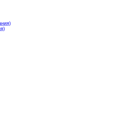
ания)
я)