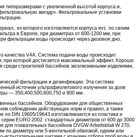
мя типоразмерами с увеличенной высотой корпуса и,
«фильтровальную звезду». Фильтровальные установки
льтрации.
риал, из которого изготовляются корпуса яхт, по своим
тра в Европе, при диаметрах от 600-1200 мм, при
 при фильтрации воды происходит через дюзовое дно.
 качества V4A. Система подачи воды происходит
и, при которой достигается максимальный эффект. Хорошо
я среди строителей бассейнов эксклюзивными изделиями,
зической фильтрации и дезинфекции. Эта система
енный источник ультрафиолетового излучения за доли
ры — 350,400,500,600,750 и 900 мм.
твенных бассейнов. Оборудование для общественных
ном соблюдении действующих норм и правил, а также
е по DIN 19605/19643 изготавливаются из пластика и
ы серии EURO 2002 стандартных диаметров от 600 до 3000
 для плавательных бассейнов DVGW Arbeitsblatt W 270.
м по диаметру или 5-вентильной обвязкой, одним или
но-испытательными щитами с кранами отбора проб воды и