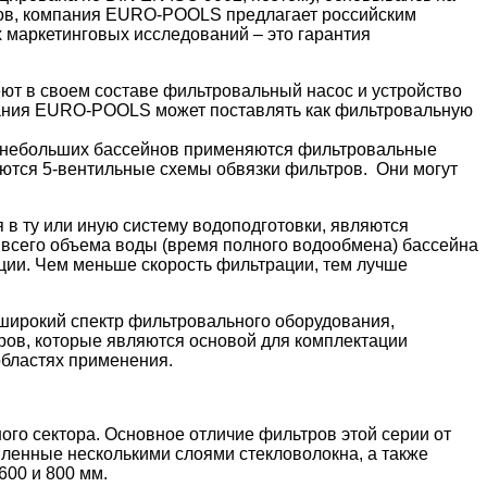
йнов, компания EURO-POOLS предлагает российским
 маркетинговых исследований – это гарантия
еют в своем составе фильтровальный насос и устройство
мпания EURO-POOLS может поставлять как фильтровальную
я небольших бассейнов применяются фильтровальные
ются 5-вентильные схемы обвязки фильтров. Они могут
в ту или иную систему водоподготовки, являются
 всего объема воды (время полного водообмена) бассейна
ции. Чем меньше скорость фильтрации, тем лучше
широкий спектр фильтровального оборудования,
ов, которые являются основой для комплектации
областях применения.
го сектора. Основное отличие фильтров этой серии от
иленные несколькими слоями стекловолокна, а также
600 и 800 мм.