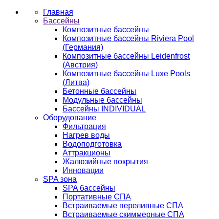
Главная
Бассейны
Композитные бассейны
Композитные бассейны Riviera Pool
(Германия)
Композитные бассейны Leidenfrost
(Австрия)
Композитные бассейны Luxe Pools
(Литва)
Бетонные бассейны
Модульные бассейны
Бассейны INDIVIDUAL
Оборудование
Фильтрация
Нагрев воды
Водоподготовка
Аттракционы
Жалюзийные покрытия
Инновации
SPA зона
SPA бассейны
Портативные СПА
Встраиваемые переливные СПА
Встраиваемые скиммерные СПА