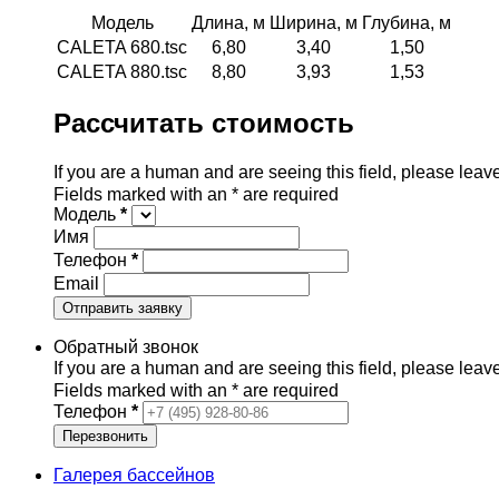
Модель
Длина, м
Ширина, м
Глубина, м
CALETA 680.tsc
6,80
3,40
1,50
CALETA 880.tsc
8,80
3,93
1,53
Рассчитать стоимость
If you are a human and are seeing this field, please leave
Fields marked with an
*
are required
Модель
*
Имя
Телефон
*
Email
Обратный звонок
If you are a human and are seeing this field, please leave
Fields marked with an
*
are required
Телефон
*
Галерея бассейнов