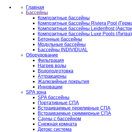
Главная
Бассейны
Композитные бассейны
Композитные бассейны Riviera Pool (Герм
Композитные бассейны Leidenfrost (Австри
Композитные бассейны Luxe Pools (Литва)
Бетонные бассейны
Модульные бассейны
Бассейны INDIVIDUAL
Оборудование
Фильтрация
Нагрев воды
Водоподготовка
Аттракционы
Жалюзийные покрытия
Инновации
SPA зона
SPA бассейны
Портативные СПА
Встраиваемые переливные СПА
Встраиваемые скиммерные СПА
Сауны с бассейном
Снежная комната
Детокс система