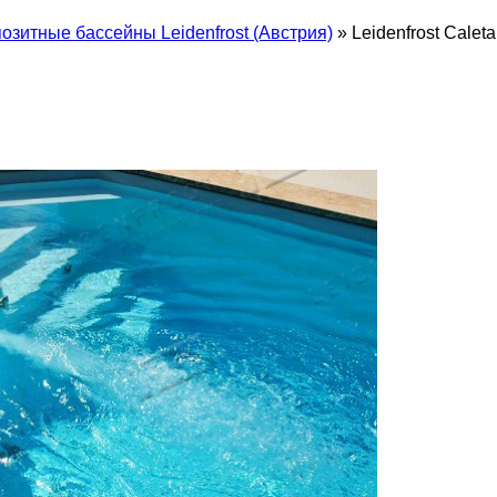
озитные бассейны Leidenfrost (Австрия)
»
Leidenfrost Caleta