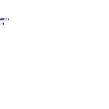
ания)
я)