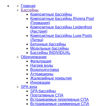
Главная
Бассейны
Композитные бассейны
Композитные бассейны Riviera Pool
(Германия)
Композитные бассейны Leidenfrost
(Австрия)
Композитные бассейны Luxe Pools
(Литва)
Бетонные бассейны
Модульные бассейны
Бассейны INDIVIDUAL
Оборудование
Фильтрация
Нагрев воды
Водоподготовка
Аттракционы
Жалюзийные покрытия
Инновации
SPA зона
SPA бассейны
Портативные СПА
Встраиваемые переливные СПА
Встраиваемые скиммерные СПА