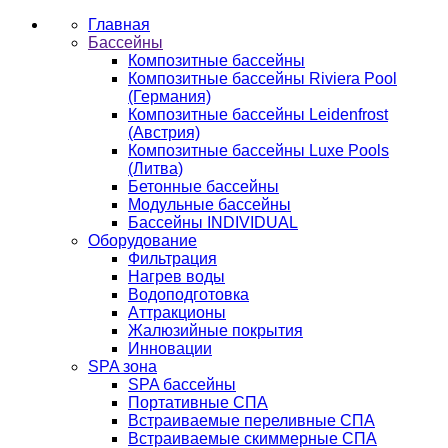
Главная
Бассейны
Композитные бассейны
Композитные бассейны Riviera Pool
(Германия)
Композитные бассейны Leidenfrost
(Австрия)
Композитные бассейны Luxe Pools
(Литва)
Бетонные бассейны
Модульные бассейны
Бассейны INDIVIDUAL
Оборудование
Фильтрация
Нагрев воды
Водоподготовка
Аттракционы
Жалюзийные покрытия
Инновации
SPA зона
SPA бассейны
Портативные СПА
Встраиваемые переливные СПА
Встраиваемые скиммерные СПА