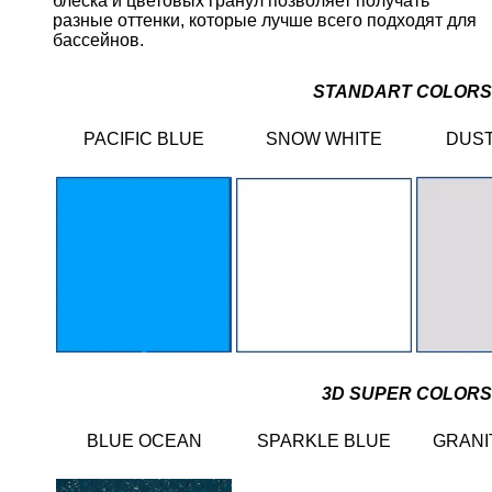
блеска и цветовых гранул позволяет получать
разные оттенки, которые лучше всего подходят для
бассейнов.
STANDART
COLORS
PACIFIC BLUE
SNOW WHITE
DUS
3D SUPER
COLORS
BLUE OCEAN
SPARKLE BLUE
GRANI