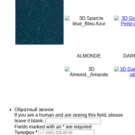
ALMONDE
DAR
Обратный звонок
If you are a human and are seeing this field, please
leave it blank.
Fields marked with an
*
are required
Телефон
*