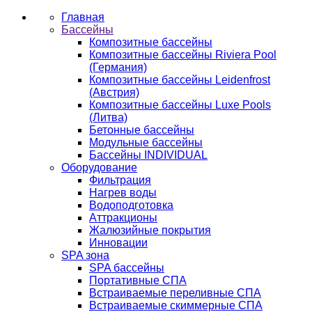
Главная
Бассейны
Композитные бассейны
Композитные бассейны Riviera Pool
(Германия)
Композитные бассейны Leidenfrost
(Австрия)
Композитные бассейны Luxe Pools
(Литва)
Бетонные бассейны
Модульные бассейны
Бассейны INDIVIDUAL
Оборудование
Фильтрация
Нагрев воды
Водоподготовка
Аттракционы
Жалюзийные покрытия
Инновации
SPA зона
SPA бассейны
Портативные СПА
Встраиваемые переливные СПА
Встраиваемые скиммерные СПА