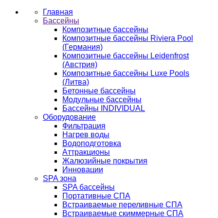
Главная
Бассейны
Композитные бассейны
Композитные бассейны Riviera Pool
(Германия)
Композитные бассейны Leidenfrost
(Австрия)
Композитные бассейны Luxe Pools
(Литва)
Бетонные бассейны
Модульные бассейны
Бассейны INDIVIDUAL
Оборудование
Фильтрация
Нагрев воды
Водоподготовка
Аттракционы
Жалюзийные покрытия
Инновации
SPA зона
SPA бассейны
Портативные СПА
Встраиваемые переливные СПА
Встраиваемые скиммерные СПА