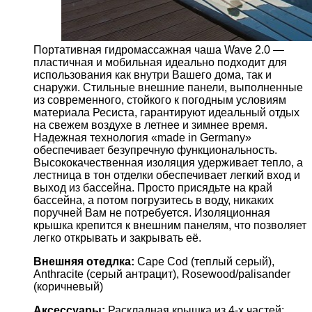
Портативная
гидромассажная чаша
Wave 2.0 —
пластичная и мобильная идеально подходит для
использования как внутри Вашего дома, так и
снаружи.
Стильные внешние панели, выполненные
из современного, стойкого к погодным условиям
материала Ресиста, гарантируют идеальный отдых
на свежем воздухе в летнее и зимнее время.
Надежная
технология «made in Germany»
обеспечивает безупречную функциональность.
Высококачественная изоляция удерживает тепло, а
лестница в тон отделки обеспечивает легкий вход и
выход из бассейна.
Просто присядьте на край
бассейна, а потом погрузитесь в воду, никаких
поручней Вам не потребуется.
И
золяционная
крышка крепится к внешним панелям, что позволяет
легко открывать и закрывать её.
Внешняя отедлка:
Cape Cod (теплый серый),
Anthracite (серый антрацит), Rosewood/palisander
(коричневый)
Аксессуары:
Раскладная крышка из 4-х частей;