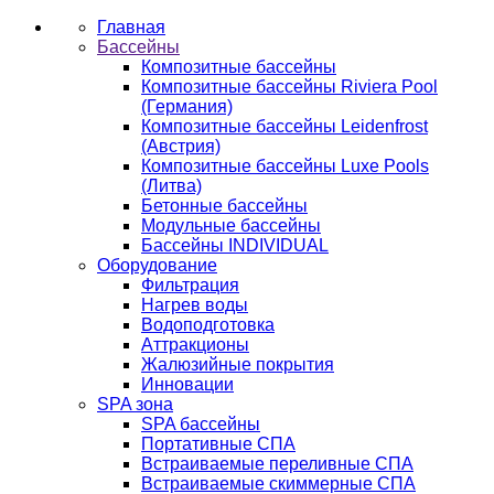
Главная
Бассейны
Композитные бассейны
Композитные бассейны Riviera Pool
(Германия)
Композитные бассейны Leidenfrost
(Австрия)
Композитные бассейны Luxe Pools
(Литва)
Бетонные бассейны
Модульные бассейны
Бассейны INDIVIDUAL
Оборудование
Фильтрация
Нагрев воды
Водоподготовка
Аттракционы
Жалюзийные покрытия
Инновации
SPA зона
SPA бассейны
Портативные СПА
Встраиваемые переливные СПА
Встраиваемые скиммерные СПА